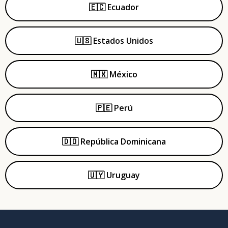
🇪🇨 Ecuador
🇺🇸 Estados Unidos
🇲🇽 México
🇵🇪 Perú
🇩🇴 República Dominicana
🇺🇾 Uruguay